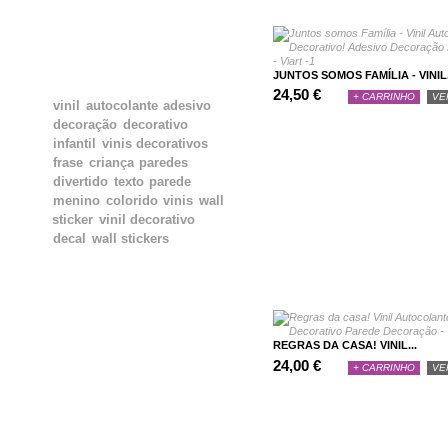
JUNTOS SOMOS FAMÍLIA - VINIL.
TAGS
24,50 €
+ CARRINHO
VE
vinil
autocolante
adesivo
decoração
decorativo
infantil
vinis decorativos
frase
criança
paredes
divertido
texto
parede
menino
colorido
vinis
wall
sticker
vinil decorativo
decal
wall stickers
REGRAS DA CASA! VINIL...
24,00 €
+ CARRINHO
VE