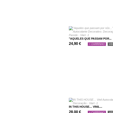
"AQUELES QUE PASSAM POR...
24,90 €
+ CARRINHO
VE
IN THIS HOUSE… VINIL...
28,00 €
+ CARRINHO
VE