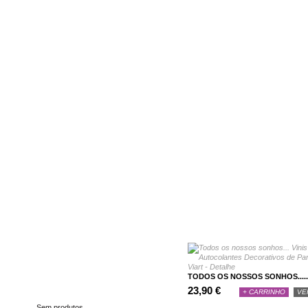
CATEGORIAS
TODOS OS NOSSOS SONHOS.....
CARRINHO
23,90 €
+ CARRINHO
VE
Sem produtos