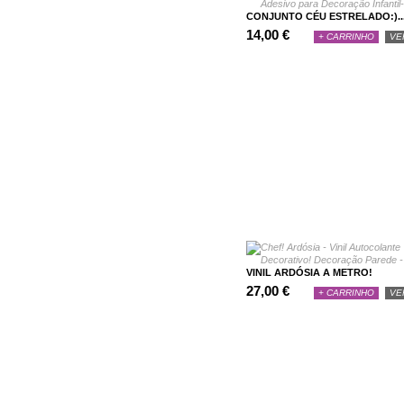
CONJUNTO CÉU ESTRELADO:)..
14,00 €
+ CARRINHO
VE
VINIL ARDÓSIA A METRO!
27,00 €
+ CARRINHO
VE