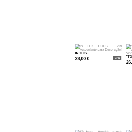
IN THIS...
"TO
28,00 €
VER
26