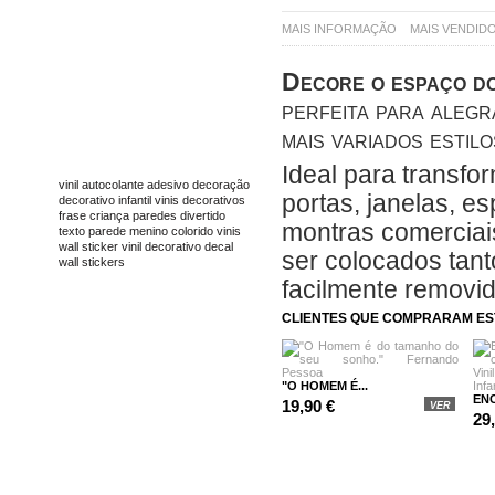
MAIS INFORMAÇÃO
MAIS VENDID
Decore o espaço dos
perfeita para alegr
mais variados estilo
TAGS
Ideal para transfo
vinil
autocolante
adesivo
decoração
portas, janelas, e
decorativo
infantil
vinis decorativos
frase
criança
paredes
divertido
montras comerciais
texto
parede
menino
colorido
vinis
wall sticker
vinil decorativo
decal
ser colocados tanto
wall stickers
facilmente removi
CLIENTES QUE COMPRARAM E
"O HOMEM É...
EN
19,90 €
VER
29