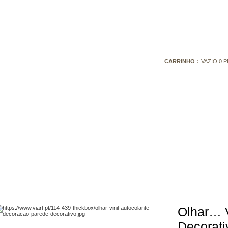
CARRINHO :
VAZIO
0
P
Olhar… V
Decorati