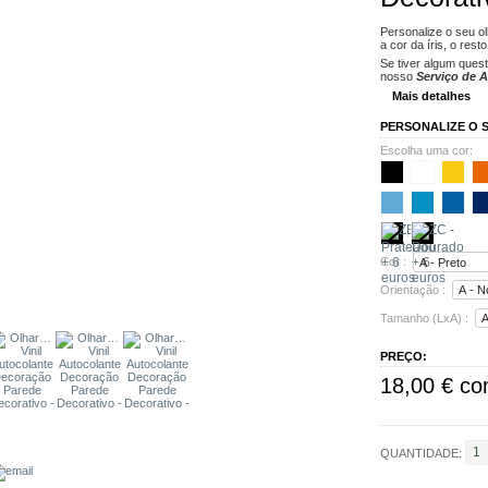
Personalize o seu o
a cor da íris, o res
Se tiver algum ques
nosso
Serviço de A
Mais detalhes
PERSONALIZE O S
Escolha uma cor:
Cor :
Orientação :
Tamanho (LxA) :
PREÇO:
18,00 €
co
QUANTIDADE: