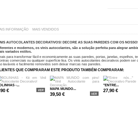
AIS INFORMAÇÃO
MAIS VENDIDOS
INIS AUTOCOLANTES DECORATIVOS! DECORE AS SUAS PAREDES COM OS NOSSOS
ferentes e modernos, os vinis autocolantes, são a solução perfeita para alegrar ambi
is variados estilos.
eais para transformar fácil e economicamente as suas paredes, portas, janelas, espelhos, 
ntras comerciais ou qualquer superfície lisa. Os vinis autocolantes decorativos podem ser c
o laváveis e facilmente removidos sem deixar marcas nas paredes.
LIENTES QUE COMPRARAM ESTE PRODUTO TAMBÉM COMPRARAM:
OLINHAS -...
"ENTRE...
MAPA MUNDO...
,90 €
27,90 €
VER
39,50 €
VER