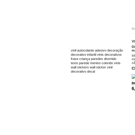
M
V
TAGS
Di
ma
vinil
autocolante
adesivo
decoração
decorativo
infantil
vinis decorativos
Id
frase
criança
paredes
divertido
mo
sã
texto
parede
menino
colorido
vinis
wall stickers
wall sticker
vinil
C
decorativo
decal
B
6