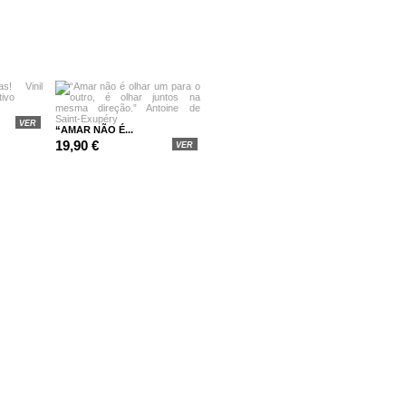
VER
“AMAR NÃO É...
19,90 €
VER