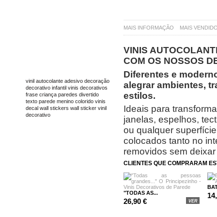
MAIS INFORMAÇÃO
MAIS VENDID
VINIS AUTOCOLANT
COM OS NOSSOS DE
TAGS
Diferentes e moderno
vinil
autocolante
adesivo
decoração
alegrar ambientes, t
decorativo
infantil
vinis decorativos
estilos.
frase
criança
paredes
divertido
texto
parede
menino
colorido
vinis
Ideais para transform
decal
wall stickers
wall sticker
vinil
decorativo
janelas, espelhos, te
ou qualquer superfície
colocados tanto no int
removidos sem deixar
CLIENTES QUE COMPRARAM E
BAT
"TODAS AS...
14
26,90 €
VER