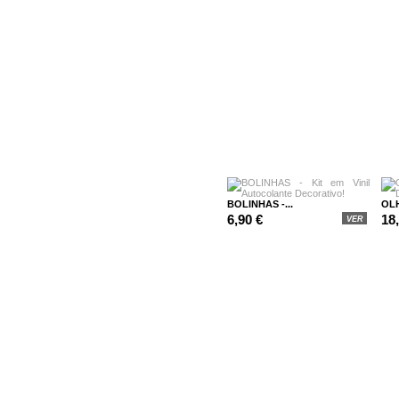
BOLINHAS -...
OLH
6,90 €
18
VER