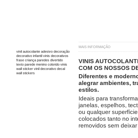
TAGS
MAIS INFORMAÇÃO
vinil
autocolante
adesivo
decoração
decorativo
infantil
vinis decorativos
VINIS AUTOCOLANT
frase
criança
paredes
divertido
texto
parede
menino
colorido
vinis
COM OS NOSSOS DE
wall sticker
vinil decorativo
decal
wall stickers
Diferentes e moderno
alegrar ambientes, t
estilos.
Ideais para transform
janelas, espelhos, te
ou qualquer superfície
colocados tanto no int
removidos sem deixar