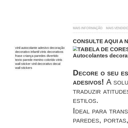
MAIS INFORMAÇÃO
MAIS VENDID
CONSULTE AQUI A 
TAGS
vinil
autocolante
adesivo
decoração
decorativo
infantil
vinis decorativos
frase
criança
paredes
divertido
texto
parede
menino
colorido
vinis
wall sticker
vinil decorativo
decal
wall stickers
Decore o seu es
adesivos!
A solu
traduzir atitude
estilos.
Ideal para tran
paredes, portas,