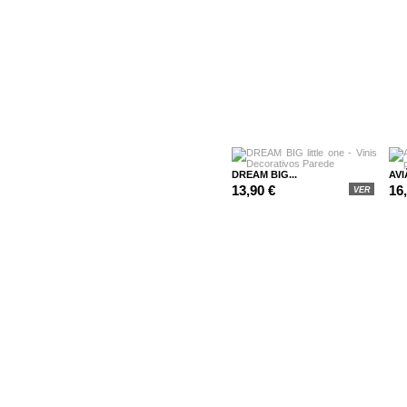
DREAM BIG...
AVI
13,90 €
16
VER