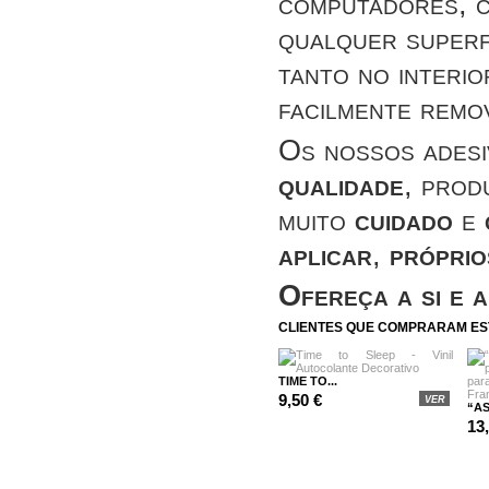
computadores, c
qualquer superfí
tanto no interio
facilmente remo
Os nossos adesi
qualidade
, prod
muito
cuidado
e
aplicar
,
próprio
Ofereça a si e 
CLIENTES QUE COMPRARAM E
TIME TO...
9,50 €
VER
“AS
13