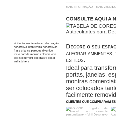
MAIS INFORMAÇÃO
MAIS VENDID
CONSULTE AQUI A 
TAGS
vinil
autocolante
adesivo
decoração
Decore o seu espaç
decorativo
infantil
vinis decorativos
frase
criança
paredes
divertido
alegrar ambientes, 
texto
parede
menino
colorido
vinis
wall sticker
vinil decorativo
decal
estilos.
wall stickers
Ideal para transfo
portas, janelas, e
montras comerciais
ser colocados tanto
facilmente removi
CLIENTES QUE COMPRARAM E