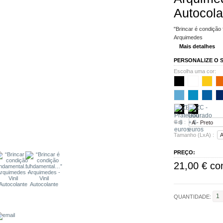
Autocola
"Brincar é condição 
Arquimedes
Mais detalhes
PERSONALIZE O S
Escolha uma cor:
Cor :
Tamanho (LxA) :
PREÇO:
21,00 €
co
QUANTIDADE: