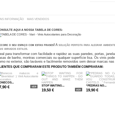
AIS INFORMAÇÃO
MAIS VENDIDOS
ONSULTE AQUI A NOSSA TABELA DE CORES:
ecore o seu espaço com estas frases!
A solução perfeita para alegrar ambiente
is variados estilos.
deal para transformar com facilidade e rapidez
as suas paredes, portas, janel
asas de banho, montras comerciais ou qualquer superfície lisa.
Os vinis pode
omo no exterior, são laváveis e facilmente removidos sem deixar marcas nas
LIENTES QUE COMPRARAM ESTE PRODUTO TAMBÉM COMPRARAM:
ONECOS...
STOP WAITING...
“PEDRAS NO...
7,90 €
VER
19,50 €
19,90 €
VER