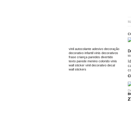
M
C
TAGS
vinil
autocolante
adesivo
decoração
D
decorativo
infantil
vinis decorativos
ma
frase
criança
paredes
divertido
I
texto
parede
menino
colorido
vinis
c
wall sticker
vinil decorativo
decal
wall stickers
c
C
B
2