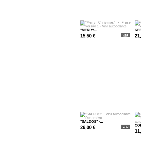
"MERRY...
KEE
15,50 €
21
VER
"SALDOS" -...
CON
26,00 €
VER
31