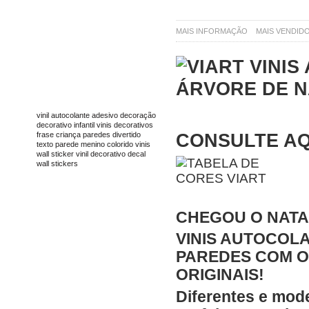
MAIS INFORMAÇÃO
MAIS VENDID
TAGS
vinil
autocolante
adesivo
decoração
decorativo
infantil
vinis decorativos
CONSULTE AQ
frase
criança
paredes
divertido
texto
parede
menino
colorido
vinis
wall sticker
vinil decorativo
decal
wall stickers
CHEGOU O NATA
VINIS AUTOCOL
PAREDES COM 
ORIGINAIS!
Diferentes e mode