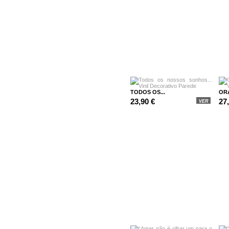
TODOS OS...
OR
23,90 €
27
VER