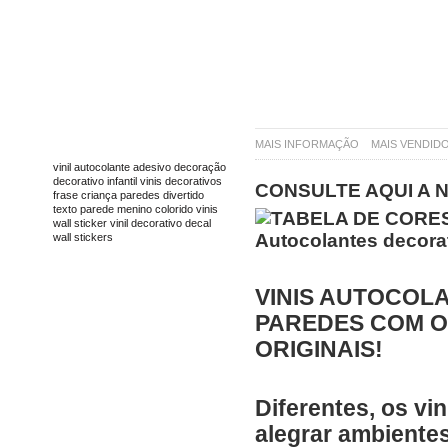
TAGS
MAIS INFORMAÇÃO
MAIS VENDID
vinil
autocolante
adesivo
decoração
decorativo
infantil
vinis decorativos
CONSULTE AQUI A 
frase
criança
paredes
divertido
texto
parede
menino
colorido
vinis
wall sticker
vinil decorativo
decal
wall stickers
VINIS AUTOCOL
PAREDES COM 
ORIGINAIS!
Diferentes, os vi
alegrar ambientes