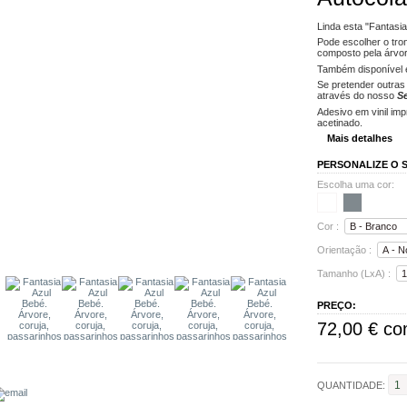
Linda esta "Fantasia
Pode escolher o tro
composto pela árvore
Também disponível
Se pretender outras
através do nosso
Se
Adesivo em vinil im
acetinado.
Mais detalhes
PERSONALIZE O S
Escolha uma cor:
Cor :
Orientação :
Tamanho (LxA) :
PREÇO:
72,00 €
co
QUANTIDADE: