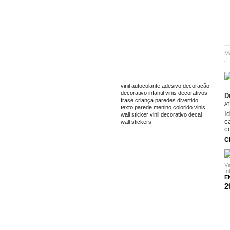
M
TAGS
vinil
autocolante
adesivo
decoração
decorativo
infantil
vinis decorativos
D
frase
criança
paredes
divertido
a
texto
parede
menino
colorido
vinis
I
wall sticker
vinil decorativo
decal
c
wall stickers
c
C
E
2