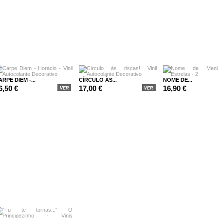
ARPE DIEM -...
CÍRCULO ÀS...
NOME DE...
6,50 €
17,00 €
16,90 €
VER
VER