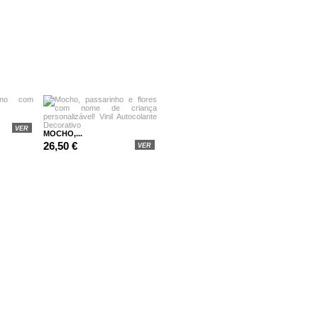
VER
MOCHO,...
26,50 €
VER