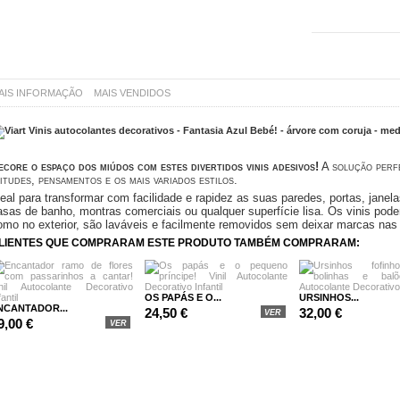
AIS INFORMAÇÃO
MAIS VENDIDOS
ecore o espaço dos miúdos com estes divertidos vinis adesivos!
A solução perfe
titudes, pensamentos e os mais variados estilos.
deal para transformar com facilidade e rapidez
as suas paredes, portas, janel
asas de banho, montras comerciais ou qualquer superfície lisa.
Os vinis pode
omo no exterior, são laváveis e facilmente removidos sem deixar marcas nas
LIENTES QUE COMPRARAM ESTE PRODUTO TAMBÉM COMPRARAM:
OS PAPÁS E O...
URSINHOS...
NCANTADOR...
24,50 €
32,00 €
VER
9,00 €
VER