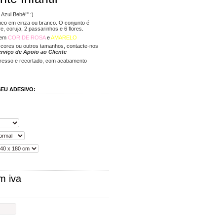
 Azul Bebé!" :)
nco em cinza ou branco. O conjunto é
, coruja, 2 passarinhos e 6 flores.
 em
COR DE ROSA
e
AMARELO
 cores ou outros tamanhos, contacte-nos
rviço de Apoio ao Cliente
presso e recortado, com acabamento
EU ADESIVO:
m iva