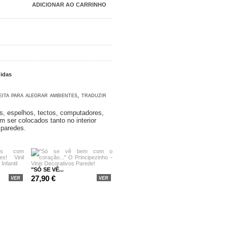
ita para alegrar ambientes, traduzir
as, espelhos, tectos, computadores,
m ser colocados tanto no interior
 paredes.
"SÓ SE VÊ...
27,90 €
VER
VER