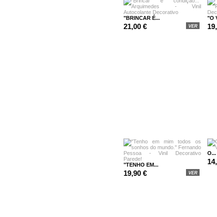
"BRINCAR É...
"O 
21,00 €
19
VER
O...
14
"TENHO EM...
19,90 €
VER