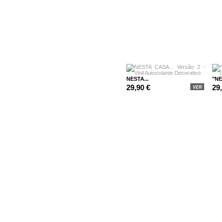
NESTA...
"NE
29,90 €
29
VER