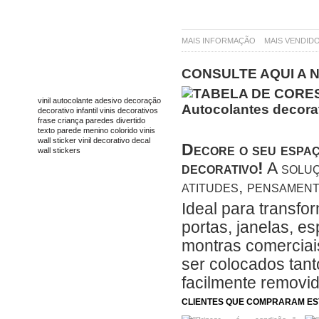
MAIS INFORMAÇÃO
MAIS VENDID
CONSULTE AQUI A 
TAGS
vinil
autocolante
adesivo
decoração
decorativo
infantil
vinis decorativos
frase
criança
paredes
divertido
texto
parede
menino
colorido
vinis
wall sticker
vinil decorativo
decal
Decore o seu espaç
wall stickers
decorativo!
A soluç
atitudes, pensament
Ideal para transfo
portas, janelas, e
montras comerciais
ser colocados tanto
facilmente removi
CLIENTES QUE COMPRARAM E