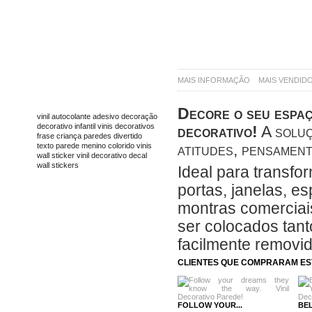
MAIS INFORMAÇÃO
MAIS VENDID
TAGS
Decore o seu espaç
vinil
autocolante
adesivo
decoração
decorativo
infantil
vinis decorativos
decorativo!
A soluç
frase
criança
paredes
divertido
atitudes, pensament
texto
parede
menino
colorido
vinis
wall sticker
vinil decorativo
decal
wall stickers
Ideal para transfo
portas, janelas, e
montras comerciais
ser colocados tanto
facilmente removi
CLIENTES QUE COMPRARAM E
FOLLOW YOUR...
BEL