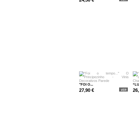
"FOI O...
“LU
27,90 €
26
VER