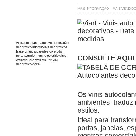
MAIS INFORMAÇÃO
MAIS VENDID
TAGS
vinil
autocolante
adesivo
decoração
decorativo
infantil
vinis decorativos
frase
criança
paredes
divertido
texto
parede
menino
colorido
vinis
CONSULTE AQUI
wall stickers
wall sticker
vinil
decorativo
decal
Os vinis autocolan
ambientes, traduzi
estilos.
Ideal para transfo
portas, janelas, e
montras comerciais