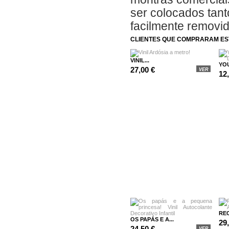
ser colocados tanto
facilmente removi
CLIENTES QUE COMPRARAM E
VINIL...
YOU
27,00 €
VER
12
REC
OS PAPÁS E A...
29
24,50 €
VER