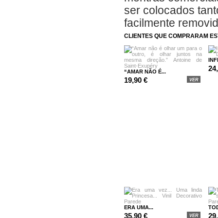
ser colocados tanto
facilmente removi
CLIENTES QUE COMPRARAM E
INF
24
“AMAR NÃO É...
19,90 €
VER
ERA UMA...
TOD
35,90 €
29
VER