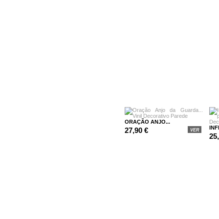
ORAÇÃO ANJO...
INF
27,90 €
VER
25