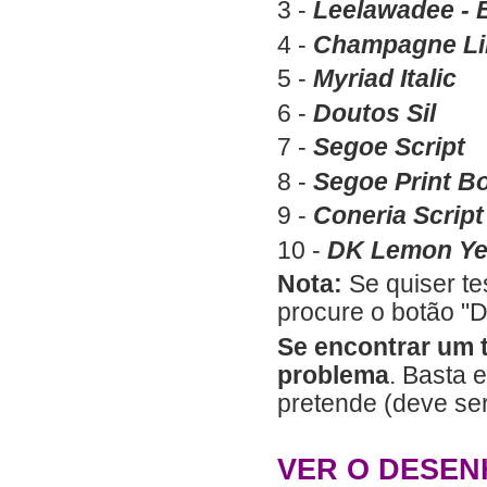
3 -
Leelawadee - 
4 -
Champagne Li
5 -
Myriad Italic
6 -
Doutos Sil
7 -
Segoe Script
8 -
Segoe Print B
9 -
Coneria Scrip
10 -
DK Lemon Ye
Nota:
Se quiser te
procure o botão "
Se encontrar um t
problema
. Basta 
pretende (deve ser 
VER O DESEN