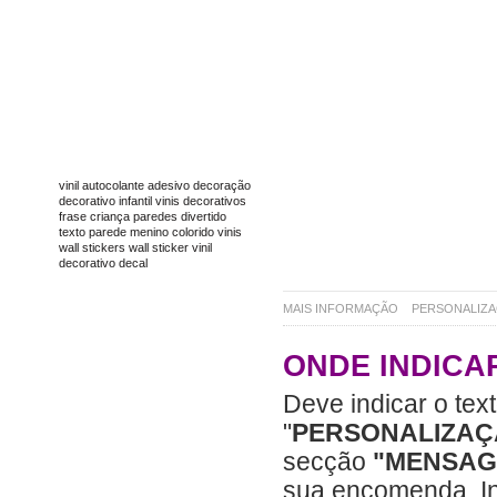
TAGS
vinil
autocolante
adesivo
decoração
decorativo
infantil
vinis decorativos
frase
criança
paredes
divertido
texto
parede
menino
colorido
vinis
wall stickers
wall sticker
vinil
decorativo
decal
MAIS INFORMAÇÃO
PERSONALIZ
ONDE INDICA
Deve indicar o tex
"
PERSONALIZAÇ
secção
"MENSAG
sua encomenda. I