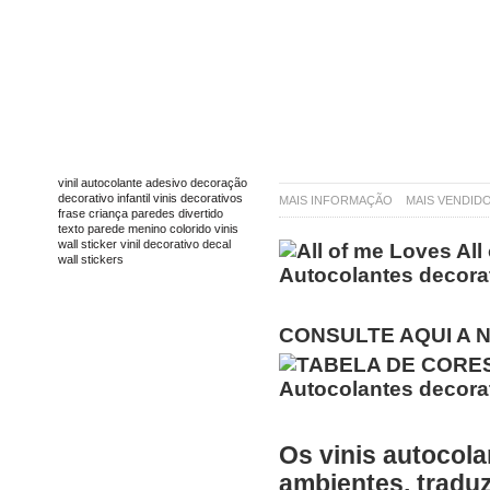
TAGS
vinil
autocolante
adesivo
decoração
decorativo
infantil
vinis decorativos
MAIS INFORMAÇÃO
MAIS VENDID
frase
criança
paredes
divertido
texto
parede
menino
colorido
vinis
wall sticker
vinil decorativo
decal
wall stickers
CONSULTE AQUI A 
Os vinis autocola
ambientes, traduz