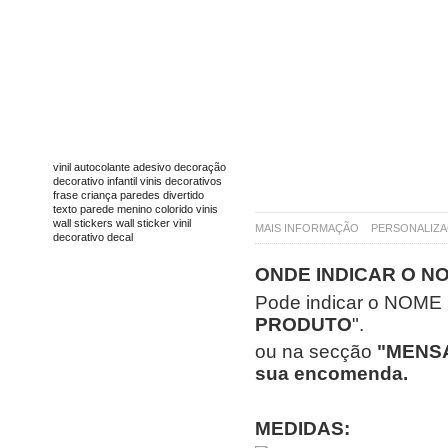
TAGS
vinil
autocolante
adesivo
decoração
decorativo
infantil
vinis decorativos
frase
criança
paredes
divertido
texto
parede
menino
colorido
vinis
wall stickers
wall sticker
vinil
MAIS INFORMAÇÃO
PERSONALIZ
decorativo
decal
ONDE INDICAR O N
Pode indicar o NOME
PRODUTO
".
ou na secção
"MENSAG
sua encomenda.
MEDIDAS: