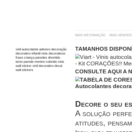
MAIS INFORMAÇÃO
MAIS VENDID
TAGS
TAMANHOS DISPONÍ
vinil
autocolante
adesivo
decoração
decorativo
infantil
vinis decorativos
frase
criança
paredes
divertido
texto
parede
menino
colorido
vinis
wall sticker
vinil decorativo
decal
wall stickers
CONSULTE AQUI A 
Decore o seu esp
A solução perfe
atitudes, pensam