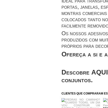
Ideal para transfor
portas, janelas, es
montras comerciais 
colocados tanto no 
facilmente removid
Os nossos adesivos
produzidos com mui
próprios para deco
Ofereça a si e 
Descobre
AQUI
conjuntos
.
CLIENTES QUE COMPRARAM E