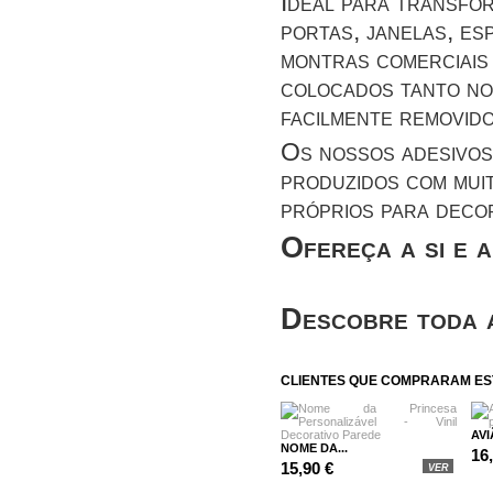
Ideal para transfor
portas, janelas, es
montras comerciais 
colocados tanto no 
facilmente removid
Os nossos adesivos
produzidos com mui
próprios para deco
Ofereça a si e 
Descobre
toda 
CLIENTES QUE COMPRARAM E
AVI
NOME DA...
16
15,90 €
VER