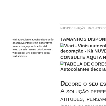
MAIS INFORMAÇÃO
MAIS VENDID
TAGS
TAMANHOS DISPONÍ
vinil
autocolante
adesivo
decoração
decorativo
infantil
vinis decorativos
frase
criança
paredes
divertido
texto
parede
menino
colorido
vinis
wall sticker
vinil decorativo
decal
wall stickers
CONSULTE AQUI A 
Decore o seu esp
A solução perfe
atitudes, pensam