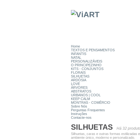
Home
TEXTOS E PENSAMENTOS
INFANTIS
NATAL
PERSONALIZÁVEIS
O PRINCIPEZINHO
KITS - CONJUNTOS
FLORAIS
SILHUETAS
ARDÓSIA
LOVE
ÁRVORES
ABSTRATOS
URBANOS | COOL
KEEP CALM
MONTRAS - COMÉRCIO
Sobre Nós
Perguntas Frequentes
Instruções
Contacte-nos
SILHUETAS
Há 32 produt
Silhuetas, caras e outras formas estilizadas
ambiente único, moderno e personalizado.