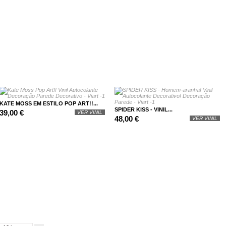
KATE MOSS EM ESTILO POP ART!!...
SPIDER KISS - VINIL...
39,00 €
VER VINIL
48,00 €
VER VINIL