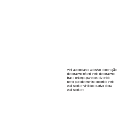
TAGS
vinil
autocolante
adesivo
decoração
decorativo
infantil
vinis decorativos
frase
criança
paredes
divertido
texto
parede
menino
colorido
vinis
wall sticker
vinil decorativo
decal
wall stickers