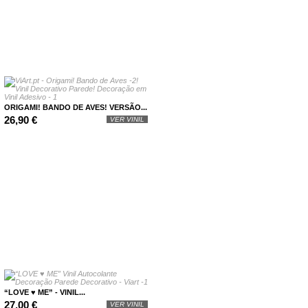
ORIGAMI! BANDO DE AVES! VERSÃO...
26,90 €
VER VINIL
“LOVE ♥ ME” - VINIL...
27,00 €
VER VINIL