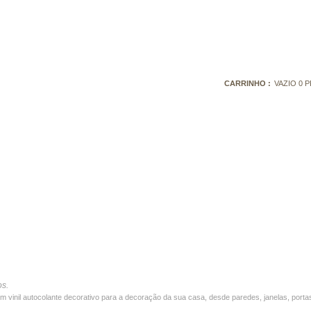
CARRINHO :
VAZIO
0
P
os.
 em vinil autocolante decorativo para a decoração da sua casa, desde paredes, janelas, port