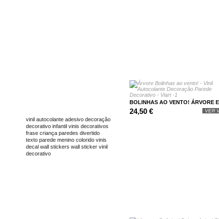
BOLINHAS AO VENTO! ÁRVORE EM
TAGS
24,50 €
VER V
vinil
autocolante
adesivo
decoração
decorativo
infantil
vinis decorativos
frase
criança
paredes
divertido
texto
parede
menino
colorido
vinis
decal
wall stickers
wall sticker
vinil
decorativo