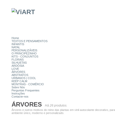
Home
TEXTOS E PENSAMENTOS
INFANTIS
NATAL
PERSONALIZÁVEIS
O PRINCIPEZINHO
KITS - CONJUNTOS
FLORAIS
SILHUETAS
ARDÓSIA
LOVE
ÁRVORES
ABSTRATOS
URBANOS | COOL
KEEP CALM
MONTRAS - COMÉRCIO
Sobre Nós
Perguntas Frequentes
Instruções
Contacte-nos
ÁRVORES
Há 26 produtos.
Árvores e outros motivos do reino das plantas em vinil autocolante decorativo, p
ambiente único, moderno e personalizado.