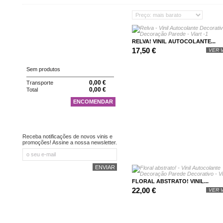
CATEGORIAS
RELVA! VINIL AUTOCOLANTE...
CARRINHO
17,50 €
VER V
Sem produtos
0,00 €
Transporte
0,00 €
Total
ENCOMENDAR
NEWSLETTER
Receba notificações de novos vinis e
promoções! Assine a nossa newsletter.
FLORAL ABSTRATO! VINIL...
22,00 €
VER V