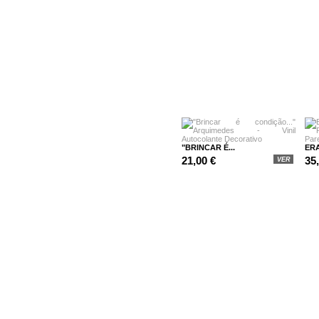
"BRINCAR É...
ERA
21,00 €
35
VER