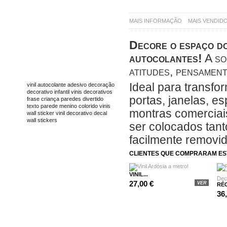
MAIS INFORMAÇÃO
MAIS VENDID
Decore o espaço dos
autocolantes!
A so
atitudes, pensament
TAGS
Ideal para transfo
vinil
autocolante
adesivo
decoração
decorativo
infantil
vinis decorativos
portas, janelas, e
frase
criança
paredes
divertido
texto
parede
menino
colorido
vinis
montras comerciais
wall sticker
vinil decorativo
decal
wall stickers
ser colocados tanto
facilmente removi
CLIENTES QUE COMPRARAM E
VINIL...
27,00 €
VER
RÉG
36