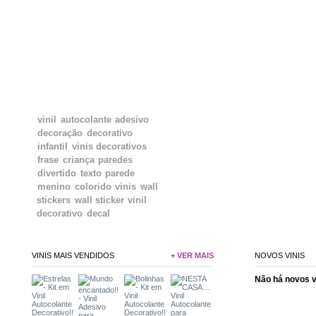
TAGS
vinil
autocolante
adesivo
decoração
decorativo
infantil
vinis decorativos
frase
criança
paredes
divertido
texto
parede
menino
colorido
vinis
wall
stickers
wall sticker
vinil
decorativo
decal
VINIS MAIS VENDIDOS
+ VER MAIS
NOVOS VINIS
Não há novos 