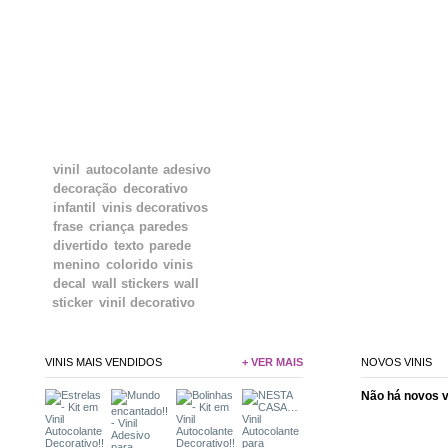
TAGS
vinil
autocolante
adesivo
decoração
decorativo
infantil
vinis decorativos
frase
criança
paredes
divertido
texto
parede
menino
colorido
vinis
decal
wall stickers
wall
sticker
vinil decorativo
VINIS MAIS VENDIDOS
+ VER MAIS
NOVOS VINIS
Não há novos 