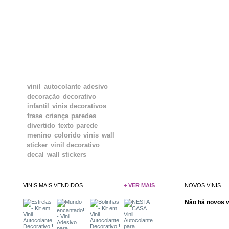
TAGS
vinil
autocolante
adesivo
decoração
decorativo
infantil
vinis decorativos
frase
criança
paredes
divertido
texto
parede
menino
colorido
vinis
wall
sticker
vinil decorativo
decal
wall stickers
VINIS MAIS VENDIDOS
+ VER MAIS
NOVOS VINIS
Não há novos 