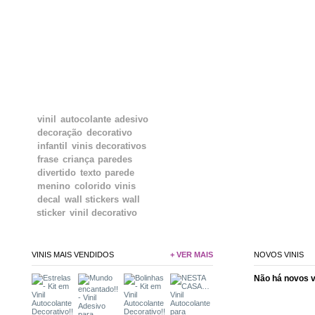
TAGS
vinil
autocolante
adesivo
decoração
decorativo
infantil
vinis decorativos
frase
criança
paredes
divertido
texto
parede
menino
colorido
vinis
decal
wall stickers
wall
sticker
vinil decorativo
VINIS MAIS VENDIDOS
+ VER MAIS
NOVOS VINIS
Não há novos 