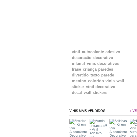
TAGS
vinil
autocolante
adesivo
decoração
decorativo
infantil
vinis decorativos
frase
criança
paredes
divertido
texto
parede
menino
colorido
vinis
wall
sticker
vinil decorativo
decal
wall stickers
VINIS MAIS VENDIDOS
+ VE