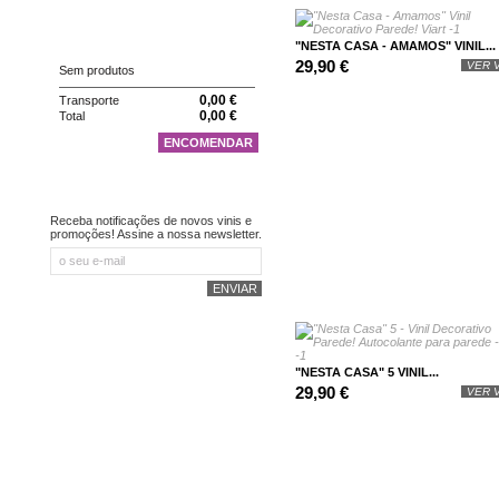
CARRINHO
"NESTA CASA - AMAMOS" VINIL...
29,90 €
VER V
Sem produtos
0,00 €
Transporte
0,00 €
Total
ENCOMENDAR
NEWSLETTER
Receba notificações de novos vinis e
promoções! Assine a nossa newsletter.
"NESTA CASA" 5 VINIL...
29,90 €
VER V