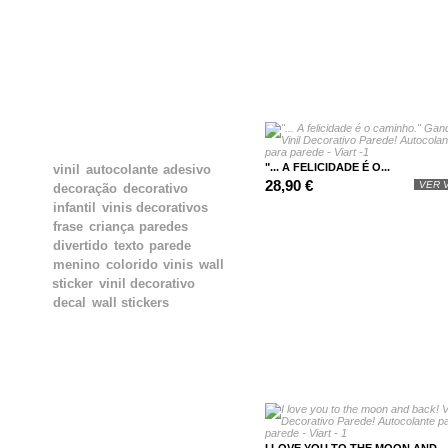
TAGS
"... A FELICIDADE É O...
vinil
autocolante
adesivo
28,90 €
VER V
decoração
decorativo
infantil
vinis decorativos
frase
criança
paredes
divertido
texto
parede
menino
colorido
vinis
wall
sticker
vinil decorativo
decal
wall stickers