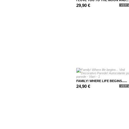
I LOVE YOU TO THE MOON AND...
29,90 €
VER V
FAMILY! WHERE LIFE BEGINS......
24,90 €
VER V